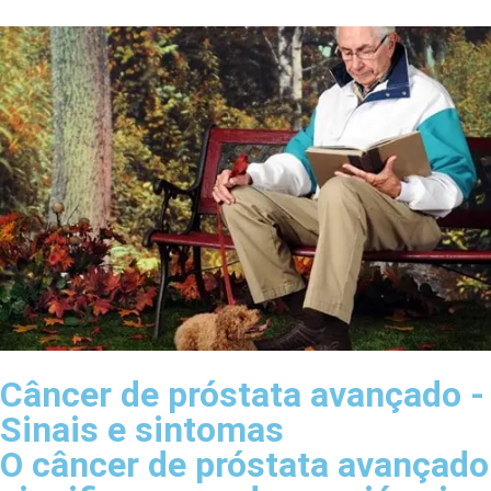
Câncer de próstata avançado -
Sinais e sintomas
O câncer de próstata avançado