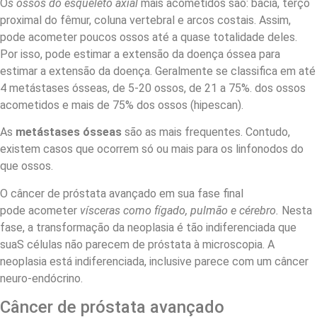
O
s ossos do esqueleto axial
mais acometidos são: bacia, terço
proximal do fêmur, coluna vertebral e arcos costais. Assim,
pode acometer poucos ossos até a quase totalidade deles.
Por isso, pode estimar a extensão da doença óssea para
estimar a extensão da doença. Geralmente se classifica em até
4 metástases ósseas, de 5-20 ossos, de 21 a 75%. dos ossos
acometidos e mais de 75% dos ossos (hipescan).
As
metástases ósseas
são as mais frequentes. Contudo,
existem casos que ocorrem só ou mais para os linfonodos do
que ossos.
O câncer de próstata avançado em sua fase final
pode acometer
vísceras como fígado, pulmão e cérebro.
Nesta
fase, a transformação da neoplasia é tão indiferenciada que
suaS células não parecem de próstata à microscopia. A
neoplasia está indiferenciada, inclusive parece com um câncer
neuro-endócrino.
Câncer de próstata avançado