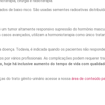
terapia, cirurgia e radioterapia.
ados de baixo risco. São usadas sementes radioativas distribuíd
 é um tumor altamente responsivo supressão do hormônio mascul
os casos avançados, utilizam a hormonioterapia como único trat
 da doença. Todavia, é indicada quando os pacientes não respond
s por vários profissionais. As complicações podem requerer tr
do, hoje há inclusive aumento do tempo de vida com qualidad
ças do trato gênito-urinário acesse a nossa
área de conteúdo pa