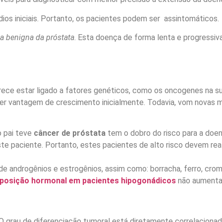
os iniciais. Portanto, os pacientes podem ser assintomáticos.
ia benigna da próstata
. Esta doença de forma lenta e progressiva
rece estar ligado a fatores genéticos, como os oncogenes na su
ter vantagem de crescimento inicialmente. Todavia, vom novas 
o pai teve
câncer de próstata
tem o dobro do risco para a doe
te paciente. Portanto, estes pacientes de alto risco devem rea
s de androgênios e estrogênios, assim como: borracha, ferro, c
posição hormonal em pacientes hipogonádicos
não aumenta 
O grau de diferenciação tumoral está diretamente correlaciona