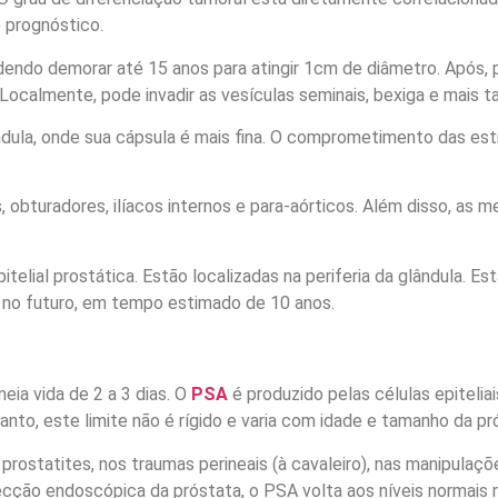
 prognóstico.
ndo demorar até 15 anos para atingir 1cm de diâmetro. Após, p
 Localmente, pode invadir as vesículas seminais, bexiga e mais t
a, onde sua cápsula é mais fina. O comprometimento das estrut
 obturadores, ilíacos internos e para-aórticos. Além disso, as 
elial prostática. Estão localizadas na periferia da glândula. Es
 no futuro, em tempo estimado de 10 anos.
eia vida de 2 a 3 dias. O
PSA
é produzido pelas células epiteliai
to, este limite não é rígido e varia com idade e tamanho da pr
s prostatites, nos traumas perineais (à cavaleiro), nas manipula
cção endoscópica da próstata, o PSA volta aos níveis normais m