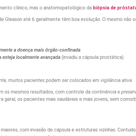
amento clínico, mas o anatomopatológico da
biópsia de próstat
 de Gleason até 6 geralmente têm boa evolução. O mesmo não o
mente a doença mais órgão-confinada
 esteja localmente avançada
(invadiu a cápsula prostática).
ente, muitos pacientes podem ser colocados em vigilância ativa.
zem os mesmos resultados, com controle da
continência e preser
eira geral, os pacientes mais saudáveis e mais jovens, sem co
s maiores, com invasão de cápsula e estruturas vizinhas. Contu