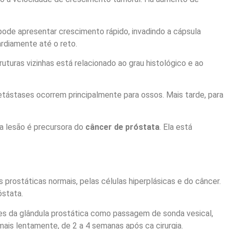
ode apresentar crescimento rápido, invadindo a cápsula
ardiamente até o reto.
uras vizinhas está relacionado ao grau histológico e ao
metástases ocorrem principalmente para ossos. Mais tarde, para
ta lesão é precursora do
câncer de próstata
. Ela está
s prostáticas normais, pelas células hiperplásicas e do câncer.
óstata.
ções da glândula prostática como passagem de sonda vesical,
ais lentamente, de 2 a 4 semanas após ca cirurgia.