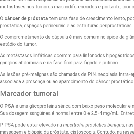
metástases nos tumores mais indiferenciados e portanto, pior o
O
câncer de próstata
tem uma fase de crescimento lento, pode
prostática, espaços perineurais e as estruturas periprostáticas.
O comprometimento de cápsula é mais comum no ápice da glândul
estádio do tumor.
As metástases linfáticas ocorrem para linfonodos hipogástricos,
gânglios abdominais e na fase final para fígado e pulmão.
As lesões pré-malignas são chamadas de PIN, neoplasia Intra-epit
associada a presença ou ao aparecimento de câncer prostático
Marcador tumoral
O
PSA
é uma glicoproteina sérica com baixo peso molecular e m
Sua dosagem sangüínea é normal entre 0 e 2,5-4 mg/mL. Entretan
P PSA pode estar elevado na
hipertrofia prostática benigna
, na
massagem e biópsia da próstata, cistoscopia. Contudo, na resse