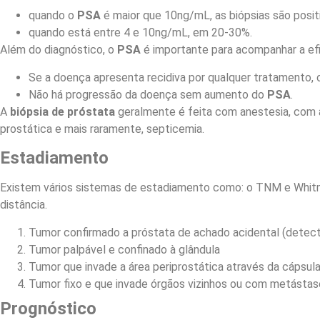
quando o
PSA
é maior que 10ng/mL, as biópsias são posi
quando está entre 4 e 10ng/mL, em 20-30%.
Além do diagnóstico, o
PSA
é importante para acompanhar a efi
Se a doença apresenta recidiva por qualquer tratamento,
Não há progressão da doença sem aumento do
PSA
.
A
biópsia de próstata
geralmente é feita com anestesia, com a
prostática e mais raramente, septicemia.
Estadiamento
Existem vários sistemas de estadiamento como: o TNM e Whitmo
distância.
Tumor confirmado a próstata de achado acidental (detec
Tumor palpável e confinado à glândula
Tumor que invade a área periprostática através da cápsula 
Tumor fixo e que invade órgãos vizinhos ou com metástas
Prognóstico