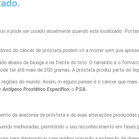
zado.
 e pode ser curado atualmente quando está localizado.
Portan
adores do câncer de próstata
podem vir a morrer sem que aprese
zado abaixo da bexiga e na frente do reto. O tamanho e o forma
pode ter até mais de 200 gramas
.
A próstata produz parte do lí
regiões do mundo. Assim, m alguns países é o câncer que mais
or
Antígeno Prostático Específico
, o
PSA
.
nto da anatomia da próstata e de suas alterações produzidas p
sendo melhoradas, permitindo o seu reconhecimento em fases 
veis para diagnosticar com melhor precisão a extensão da doen