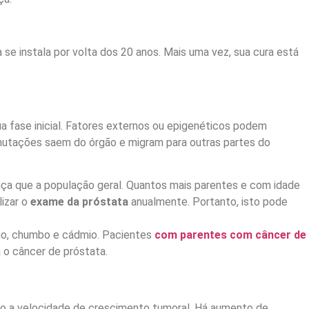
 se instala por volta dos 20 anos. Mais uma vez, sua cura está
a fase inicial. Fatores externos ou epigenéticos podem
mutações saem do órgão e migram para outras partes do
nça que a população geral. Quantos mais parentes e com idade
lizar o
exame da próstata
anualmente. Portanto, isto pode
romo, chumbo e cádmio. Pacientes
com parentes com câncer de
o câncer de próstata.
do a velocidade de crescimento tumoral. Há aumento de