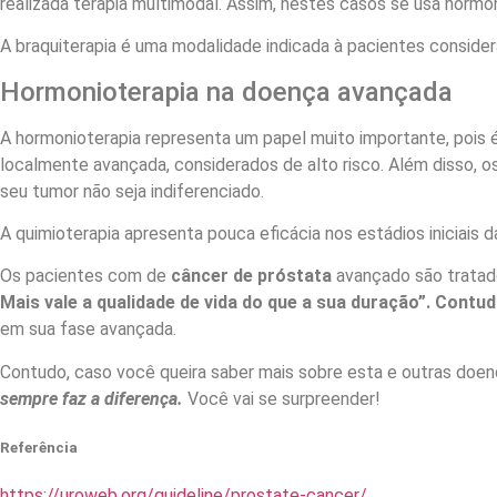
realizada terapia multimodal. Assim, nestes casos se usa hormonio
A braquiterapia é uma modalidade indicada à pacientes consider
Hormonioterapia na doença avançada
A hormonioterapia representa um papel muito importante, pois
localmente avançada, considerados de alto risco. Além disso, 
seu tumor não seja indiferenciado.
A quimioterapia apresenta pouca eficácia nos estádios iniciais
Os pacientes com de
câncer de próstata
avançado são tratado
Mais vale a qualidade de vida do que a sua duração”. Contu
em sua fase avançada.
Contudo, caso você queira saber mais sobre esta e outras doen
sempre faz a diferença.
Você vai se surpreender!
Referência
https://uroweb.org/guideline/prostate-cancer/