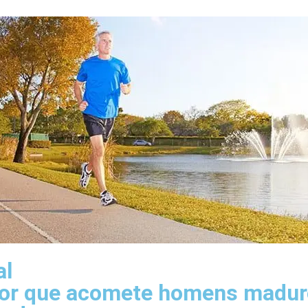
al
mor que acomete homens madur