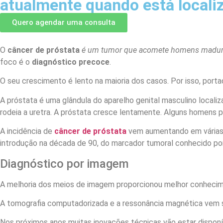
atualmente quando está locali
Quero agendar uma consulta
O
câncer de próstata
é um tumor que acomete homens maduros
foco é o
diagnóstico precoce
.
O seu crescimento é lento na maioria dos casos. Por isso, port
A próstata é uma glândula do aparelho genital masculino locali
rodeia a uretra. A próstata cresce lentamente. Alguns homens 
A incidência de
câncer de próstata
vem aumentando em várias 
introdução na década de 90, do marcador tumoral conhecido p
Diagnóstico por imagem
A melhoria dos meios de imagem proporcionou melhor conhecime
A tomografia computadorizada e a ressonância magnética vem 
Nos próximos anos muitas inovações técnicas vão estar disponí