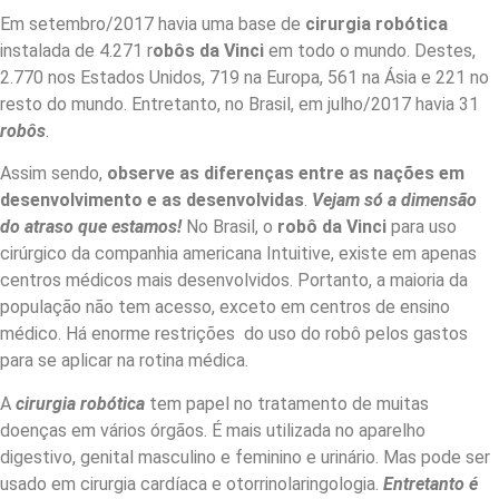
Em setembro/2017 havia uma base de
cirurgia robótica
instalada de 4.271 r
obôs da Vinci
em todo o mundo. Destes,
2.770 nos Estados Unidos, 719 na Europa, 561 na Ásia e 221 no
resto do mundo. Entretanto, no Brasil, em julho/2017 havia 31
robôs
.
Assim sendo,
observe as diferenças entre as nações em
desenvolvimento e as desenvolvidas
.
Vejam só a dimensão
do atraso que estamos!
No Brasil, o
robô da Vinci
para uso
cirúrgico da companhia americana Intuitive, existe em apenas
centros médicos mais desenvolvidos. Portanto, a maioria da
população não tem acesso, exceto em centros de ensino
médico. Há enorme restrições do uso do robô pelos gastos
para se aplicar na rotina médica.
A
cirurgia robótica
tem papel no tratamento de muitas
doenças em vários órgãos. É mais utilizada no aparelho
digestivo, genital masculino e feminino e urinário. Mas pode ser
usado em cirurgia cardíaca e otorrinolaringologia.
Entretanto é