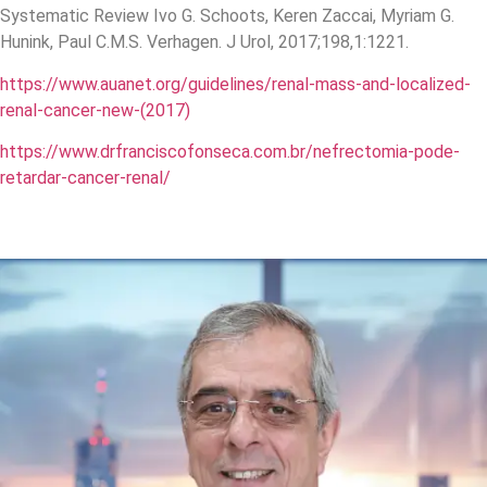
Systematic Review Ivo G. Schoots, Keren Zaccai, Myriam G.
Hunink, Paul C.M.S. Verhagen. J Urol, 2017;198,1:1221.
https://www.auanet.org/guidelines/renal-mass-and-localized-
renal-cancer-new-(2017)
https://www.drfranciscofonseca.com.br/nefrectomia-pode-
retardar-cancer-renal/