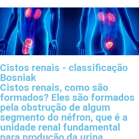
Cistos renais - classificação
Bosniak
Cistos renais, como são
formados? Eles são formados
pela obstrução de algum
segmento do néfron, que é a
unidade renal fundamental
para produção da urina.