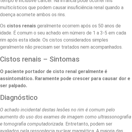
tempo e inclusive câncer. Na infância pode ocorrer rins
multicísticos que podem causar insuficiência renal quando a
doença acomete ambos os rins.
Os
cistos renais
geralmente ocorrem após os 50 anos de
idade. É comum o seu achado em número de 1 a 3-5 em cada
rim após esta idade. Os cistos considerados simples
geralmente não precisam ser tratados nem acompanhados.
Cistos renais – Sintomas
O paciente portador de cisto renal geralmente é
assintomático. Raramente pode crescer para causar dor e
ser palpado.
Diagnóstico
O achado incidental destas lesões no rim é comum pelo
aumento do uso dos exames de imagem como ultrassonografia
e tomografia computadorizada.
Entretanto, podem ser
avaliados pela ressonância nuclear magnética. A maioria das