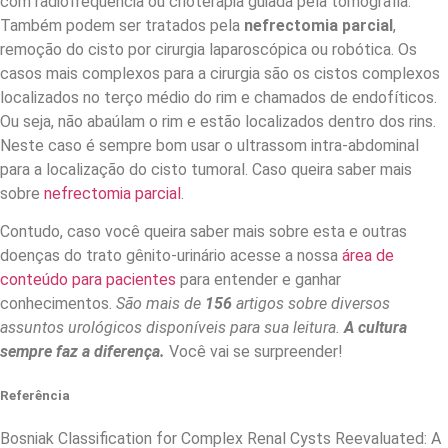
com radiofrequência ou crioterapia guiada pela tomografia.
Também podem ser tratados pela
nefrectomia parcial
,
remoção do cisto por cirurgia laparoscópica ou robótica. Os
casos mais complexos para a cirurgia são os cistos complexos
localizados no terço médio do rim e chamados de endofíticos.
Ou seja, não abaúlam o rim e estão localizados dentro dos rins.
Neste caso é sempre bom usar o ultrassom intra-abdominal
para a localização do cisto tumoral. Caso queira saber mais
sobre
nefrectomia parcial
.
Contudo, caso você queira saber mais sobre esta e outras
doenças do trato gênito-urinário acesse a nossa
área de
conteúdo para pacientes
para entender e ganhar
conhecimentos.
São mais de
156
artigos sobre diversos
assuntos urológicos disponíveis para sua leitura.
A cultura
sempre faz a diferença.
Você vai se surpreender!
Referência
Bosniak Classification for Complex Renal Cysts Reevaluated: A