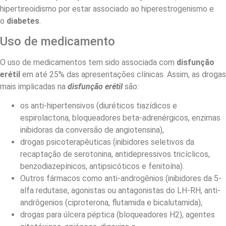
hipertireoidismo por estar associado ao hiperestrogenismo e
o
diabetes
.
Uso de medicamento
O uso de medicamentos tem sido associada com
disfunção
erétil
em até 25% das apresentações clínicas. Assim, as drogas
mais implicadas na
disfunção erétil
são:
os anti-hipertensivos (diuréticos tiazídicos e
espirolactona, bloqueadores beta-adrenérgicos, enzimas
inibidoras da conversão de angiotensina),
drogas psicoterapêuticas (inibidores seletivos da
recaptação de serotonina, antidepressivos tricíclicos,
benzodiazepínicos, antipsicóticos e fenitoína).
Outros fármacos como anti-androgênios (inibidores da 5-
alfa redutase, agonistas ou antagonistas do LH-RH, anti-
andrôgenios (ciproterona, flutamida e bicalutamida),
drogas para úlcera péptica (bloqueadores H2), agentes