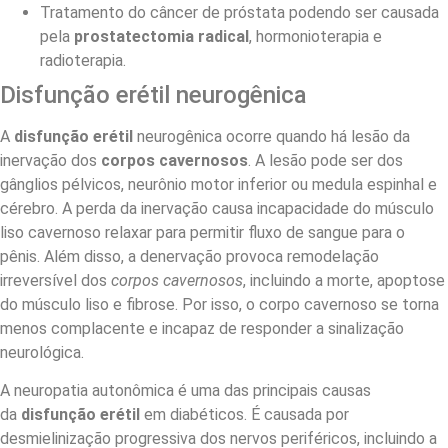
Tratamento do câncer de próstata podendo ser causada
pela
prostatectomia radical
, hormonioterapia e
radioterapia.
Disfunção erétil neurogênica
A
disfunção erétil
neurogênica ocorre quando há lesão da
inervação dos
corpos cavernosos
. A lesão pode ser dos
gânglios pélvicos, neurônio motor inferior ou medula espinhal e
cérebro. A perda da inervação causa incapacidade do músculo
liso cavernoso relaxar para permitir fluxo de sangue para o
pênis. Além disso, a denervação provoca remodelação
irreversível dos
corpos cavernosos
, incluindo a morte, apoptose
do músculo liso e fibrose. Por isso, o corpo cavernoso se torna
menos complacente e incapaz de responder a sinalização
neurológica.
A neuropatia autonômica é uma das principais causas
da
disfunção erétil
em diabéticos. É causada por
desmielinização progressiva dos nervos periféricos, incluindo a