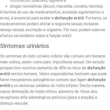
citotóxicos, opiáceos, digoxina e
drogas recreativas (álcool, maconha, cocaína, heroína).
A história do uso de medicamentos, incluindo suplementos e
ervas, é essencial para avaliar a
disfunção erétil
. Portanto, os
medicamentos podem afetar a resposta sexual, incluindo
desejo sexual, excitação e orgasmo. Por isso, podem exercer
efeitos secundários sobre a função erétil.
Sintomas urinários
Os
sintomas do trato urinário inferior
são comuns em homens
mais velhos, assim como para impotência sexual. Um estudo
prospectivo mostrou aumento de 40% no risco de
disfunção
erétil
nestes homens. Vários especialistas teorizam que pode
haver mecanismos patogênicos comuns que ligam
disfunção
erétil
e os sintomas urinários do trato inferior. Desta maneira,
causa diminuição do óxido nítrico, aumento do tônus dos
receptores alfa-adrenérgicos pélvicos (piora a ereção) e
doença vascular.