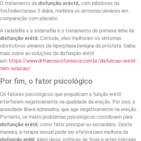
O tratamento da
disfunção eréctil,
com inibidores da
fosfodiesterase 5 diário, melhora os sintomas urinários em
comparação com placebo.
A tadalafila e a sildenafila é o tratamento de primeira linha da
disfunção erétil.
Contudo, eles melhoram os sintomas
obstrutivos urinários da hiperplasia benigna da próstata. Saiba
mais sobre as soluções da disfunção erétil
em:
https://www.drfranciscofonseca.com.br/disfuncao-eretil-
tem-solucao/
Por fim, o fator psicológico
Os fatores psicológicos que prejudicam a função erétil
interferem negativamente na qualidade da ereção. Por isso, a
ansiedade libera adrenalina, que age negativamente na ereção.
Portanto, os muito problemas psicológicos contribuem para
disfunção erétil
, como fator principal ou secundário. Desta
maneira, a terapia sexual pode ser efetiva para melhora da
disfunção erétil
. Além disso, práticas de Yoga e artes marciais