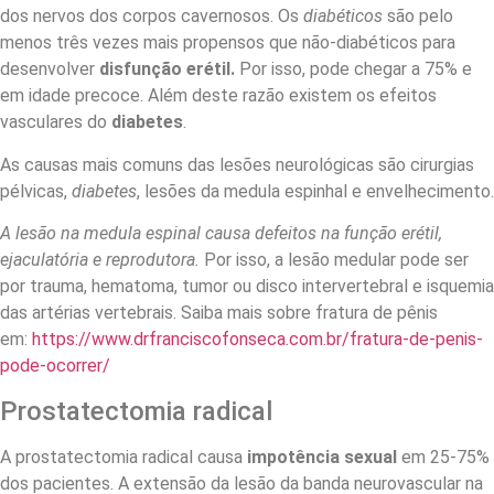
dos nervos dos corpos cavernosos. Os
diabéticos
são pelo
menos três vezes mais propensos que não-diabéticos para
desenvolver
disfunção erétil.
Por isso, pode chegar a 75% e
em idade precoce. Além deste razão existem os efeitos
vasculares do
diabetes
.
As causas mais comuns das lesões neurológicas são cirurgias
pélvicas,
diabetes
, lesões da medula espinhal e envelhecimento.
A lesão na medula espinal causa defeitos na função erétil,
ejaculatória e reprodutora.
Por isso, a lesão medular pode ser
por trauma, hematoma, tumor ou disco intervertebral e isquemia
das artérias vertebrais. Saiba mais sobre fratura de pênis
em:
https://www.drfranciscofonseca.com.br/fratura-de-penis-
pode-ocorrer/
Prostatectomia radical
A prostatectomia radical causa
impotência sexual
em 25-75%
dos pacientes. A extensão da lesão da banda neurovascular na