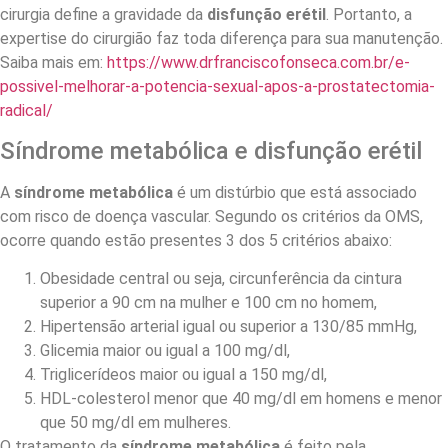
cirurgia define a gravidade da
disfunção erétil
. Portanto, a
expertise do cirurgião faz toda diferença para sua manutenção.
Saiba mais em:
https://www.drfranciscofonseca.com.br/e-
possivel-melhorar-a-potencia-sexual-apos-a-prostatectomia-
radical/
Síndrome metabólica e disfunção erétil
A
síndrome metabólica
é um distúrbio que está associado
com risco de doença vascular. Segundo os critérios da OMS,
ocorre quando estão presentes 3 dos 5 critérios abaixo:
Obesidade central ou seja, circunferência da cintura
superior a 90 cm na mulher e 100 cm no homem,
Hipertensão arterial igual ou superior a 130/85 mmHg,
Glicemia maior ou igual a 100 mg/dl,
Triglicerídeos maior ou igual a 150 mg/dl,
HDL-colesterol menor que 40 mg/dl em homens e menor
que 50 mg/dl em mulheres.
O tratamento da
síndrome metabólica
é feito pela