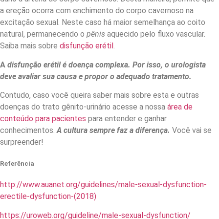
a ereção ocorra com enchimento do corpo cavernoso na
excitação sexual. Neste caso há maior semelhança ao coito
natural, permanecendo o
pênis
aquecido pelo fluxo vascular.
Saiba mais sobre
disfunção erétil
.
A
disfunção eréti
l
é doença complexa. Por isso, o urologista
deve avaliar sua causa e propor o adequado tratamento.
Contudo, caso você queira saber mais sobre esta e outras
doenças do trato gênito-urinário acesse a nossa
área de
conteúdo para pacientes
para entender e ganhar
conhecimentos.
A cultura sempre faz a diferença.
Você vai se
surpreender!
Referência
http://www.auanet.org/guidelines/male-sexual-dysfunction-
erectile-dysfunction-(2018)
https://uroweb.org/guideline/male-sexual-dysfunction/