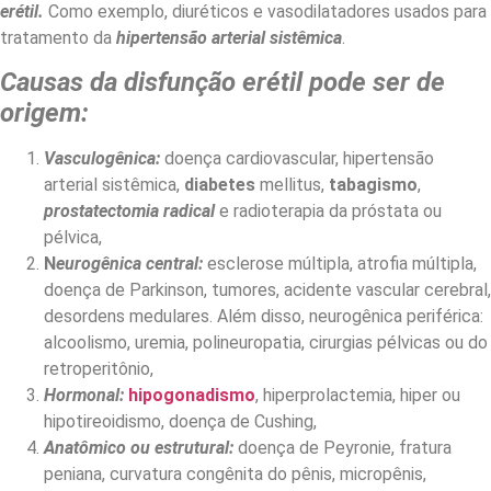
erétil.
Como exemplo, diuréticos e vasodilatadores usados para
tratamento da
hipertensão arterial sistêmica
.
Causas da disfunção erétil pode ser de
origem:
Vasculogênica:
doença cardiovascular, hipertensão
arterial sistêmica,
diabetes
mellitus,
tabagismo
,
prostatectomia radical
e radioterapia da próstata ou
pélvica,
N
eurogênica central:
esclerose múltipla, atrofia múltipla,
doença de Parkinson, tumores, acidente vascular cerebral,
desordens medulares. Além disso, neurogênica periférica:
alcoolismo, uremia, polineuropatia, cirurgias pélvicas ou do
retroperitônio,
Hormonal:
hipogonadismo
, hiperprolactemia, hiper ou
hipotireoidismo, doença de Cushing,
Anatômico ou estrutural:
doença de Peyronie, fratura
peniana, curvatura congênita do pênis, micropênis,