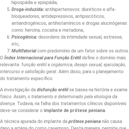
hipospádia e epispádia,
Droga-induzida:
antihipertensivos: diuréticos e alfa-
bloqueadores, antidepressivos, antipsicóticos,
antiandrogênicos, antihistamínicos e drogas alucinógenas
como: heroína, cocaína e metadona,
Psicogênica:
desordens da intimidade sexual, estresse,
etc,
Multifatorial
com predomínio de um fator sobre os outros.
O
Índex Internacional para Função Erétil
define o domínio mais
relevante: f
unção erétil e orgásmica, desejo sexual, ejaculação,
intercurso e satisfação geral.
Além disso, para o planejamento
do tratamento específico.
A investigação da
disfunção erétil
se basea na história e exame
físico. Assim, o
tratamento é determinado pela etiologia da
doença.
Todavia, na falha dos tratamentos clínicos disponíveis
deve-se considerar o
implante de prótese peniana
.
A técnica apurada do implante da
prótese peniana
não causa
dano a artéria do corpo cavernoso. Desta maneira, permite que