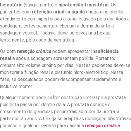
hematúria
(sangramento) e
hipotensão transitória.
Os
pacientes com
retenção urinária aguda
chegam no pronto
atendimento com hipertensão arterial causado pela dor. Após a
sondagem, estes pacientes chegam a dormir durante a
sondagem vesical
.
Todavia, deve-se esvaziar a bexiga
lentamente, pelo risco de hematúria.
Os com
retenção crônica
podem apresentar
insuficiência
renal
e após a sondagem apresentam poliúria. Portanto,
drenam alto volume urinário por dias. Nestes pacientes deve-se
monitorar a função renal e distúrbio hidro-eletrolítico. Nesta
fase, se descuidados podem descompensar rapidamente e
inclusive morrer.
Qualquer homem pode sofrer obstrução uretral pela próstata,
pois esta passa por dentro dela. A próstata começa o
crescimento de glândulas periuretrais ao redor da uretra, a
partir dos 25 anos. A bexiga se adapta as condições obstrutivas
por anos e qualquer evento para causar a
retenção urinária
.