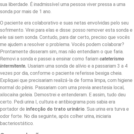
sua liberdade. É inadmissível uma pessoa viver pressa a uma
sonda por mais de 1 ano.
O paciente era colaborativo e suas netas envolvidas pelo seu
sofrimento. Virei para elas e disse: posso remover esta sonda e
ele sai sem sonda. Contudo, para dar certo, preciso que vocês
me ajudem a resolver o problema. Vocês podem colaborar?
Prontamente disseram sim, mas não entendiam o que faria.
Removi a sonda e passei a ensinar como fariam
cateterismo
intermitente.
Usariam uma sonda de alívio e a passariam 3 a 4
vezes por dia, conforme o paciente referisse bexiga cheia.
Expliquei que precisariam realizá-la de forma limpa, com higiene
normal do pênis. Passariam com uma previa anestesia local,
xilocaína geleia. Demostrei e entenderam. E assim, tudo deu
certo. Pedi urina I, cultura e antibiograma pois sabia era
portador de
infecção do trato urinário
. Sua urina era turva e
odor forte. No dia seguinte, após colher urina, iniciaria
bacteriostático.