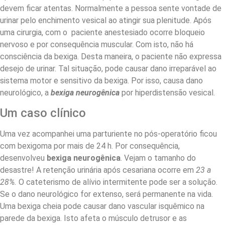
devem ficar atentas. Normalmente a pessoa sente vontade de
urinar pelo enchimento vesical ao atingir sua plenitude. Após
uma cirurgia, com o paciente anestesiado ocorre bloqueio
nervoso e por consequência muscular. Com isto, não há
consciência da bexiga. Desta maneira, o paciente não expressa
desejo de urinar. Tal situação, pode causar dano irreparável ao
sistema motor e sensitivo da bexiga. Por isso, causa dano
neurológico, a
bexiga neurogênica
por hiperdistensão vesical.
Um caso clínico
Uma vez acompanhei uma parturiente no pós-operatório ficou
com bexigoma por mais de 24 h. Por consequência,
desenvolveu
bexiga neurogênica
. Vejam o tamanho do
desastre! A retenção urinária após cesariana ocorre em
23 a
28%.
O cateterismo de alívio intermitente pode ser a solução.
Se o dano neurológico for extenso, será permanente na vida.
Uma bexiga cheia pode causar dano vascular isquêmico na
parede da bexiga. Isto afeta o músculo detrusor e as