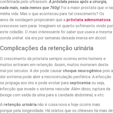
confirmada pelo ultrassom.
A próstata pesou após a cirurgia,
nada mais, nada menos que 760g!
Foi a maior próstata que vi na
minha vida. Mas o que aconteceu para tal crescimento? Os
anos de sondagem propiciaram que a
próstata adenomatosa
crescesse sem parar. Imaginem só quanto sofrimento vivido por
este cidadão.
O mais interessante foi saber que usava a mesma
sonda uretral.
ela era por semanas deixada imersa em álcool.
Complicações da retenção urinária
O crescimento da próstata sempre ocorreu entre homens e
muitos entraram em retenção. Assim, muitos morreram deste
mal por séculos. A dor pode causar
choque neurogênico
pois a
dor extrema pode abrir a microcirculação periférica. A infecção
se propaga aos rins e pode evoluir para
septicemia
ou seja,
infecção que invade o sistema vascular. Além disso, ruptura da
bexiga com saída da urina para a cavidade abdominal, e etc.
A
retenção urinária
não é coisa nova e hoje ocorre mais
porque pela longevidade. Há relatos que os chineses há mais de