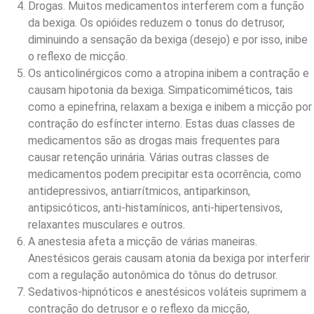
Drogas. Muitos medicamentos interferem com a função
da bexiga. Os opióides reduzem o tonus do detrusor,
diminuindo a sensação da bexiga (desejo) e por isso, inibe
o reflexo de micção.
Os anticolinérgicos como a atropina inibem a contração e
causam hipotonia da bexiga. Simpaticomiméticos, tais
como a epinefrina, relaxam a bexiga e inibem a micção por
contração do esfíncter interno. Estas duas classes de
medicamentos são as drogas mais frequentes para
causar retenção urinária. Várias outras classes de
medicamentos podem precipitar esta ocorrência, como
antidepressivos, antiarrítmicos, antiparkinson,
antipsicóticos, anti-histamínicos, anti-hipertensivos,
relaxantes musculares e outros.
A anestesia afeta a micção de várias maneiras.
Anestésicos gerais causam atonia da bexiga por interferir
com a regulação autonômica do tônus do detrusor.
Sedativos-hipnóticos e anestésicos voláteis suprimem a
contração do detrusor e o reflexo da micção,