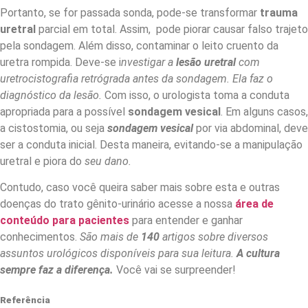
Portanto, se for passada sonda, pode-se transformar
trauma
uretral
parcial em total. Assim, pode piorar causar falso trajeto
pela sondagem. Além disso, contaminar o leito cruento da
uretra rompida. Deve-se i
nvestigar a
lesão uretral
com
uretrocistografia retrógrada antes da sondagem. Ela faz o
diagnóstico da lesão.
Com isso, o urologista toma a conduta
apropriada para a possível
sondagem vesical
. Em alguns casos,
a cistostomia, ou seja
sondagem vesical
por via abdominal, deve
ser a conduta inicial. Desta maneira, evitando-se a manipulação
uretral e piora do
seu dano.
Contudo, caso você queira saber mais sobre esta e outras
doenças do trato gênito-urinário acesse a nossa
área de
conteúdo para pacientes
para entender e ganhar
conhecimentos.
São mais de
140
artigos sobre diversos
assuntos urológicos disponíveis para sua leitura.
A cultura
sempre faz a diferença.
Você vai se surpreender!
Referência