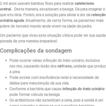
2 mil anos usavam bambus finos para realizar
cateterismo
uretral.
Desta maneira, esvaziavam a bexiga. Dá para imaginar o
que isto doía. Porém, era a solução para aliviar a dor da
retenção
urinária aguda
. Atualmente, de certa forma, os pacientes mais
pobre do terceiro mundo ainda vivem na idade da pedra.
Um paciente que viveu esta situação clínica pode ter sua saúde
piorada de uma maneira irreparável.
Complicações da sondagem
Pode ocorrer várias
infecção do trato urinário,
inclusive
nos rins, causando lesão dos
néfrons,
unidade que produz
a urina.
Pode evoluir com insuficiência renal e necessidade de
diálise para manutenção da sua vida.
Conforme a bactéria que cause
infecção do trato urinário
pode formar cálculo na bexiga.
Os antibióticos não esterilizam a urina, pois a sonda é um
corpo estranho e abriga na sua superfície bactérias,