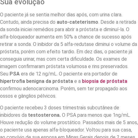
Sua evolução
O paciente já se sentia melhor dias após, com urina clara.
Contudo, ainda precisa do
auto-cateterismo
. Desde a retirada
da sonda iniciei remédios para abrir a próstata e diminuí-la. O
alfa-bloqueador aumenta em 50% a chance de sucesso após
retirar a sonda. O inibidor da 5 alfa-redutase diminui o volume da
próstata, porém com efeito tardio. Em dez dias, o paciente já
conseguia urinar, mas com certa dificuldade. Os exames de
imagem confirmaram próstata volumosa e rins preservados.
Seu
PSA
era de 12 ng/mL. O paciente era portador de
hipertrofia benigna da próstata
e a
biopsia de próstata
confirmou adenocarcinoma. Porém, sem ter propagado aos
ossos e gânglios pélvicos.
O paciente recebeu 3 doses trimestrais subcutânea de
inibidores da
testosterona.
O PSA para menos que 1ng/mL.
Houve redução do volume prostático. Passados mais de 5 anos,
o paciente usa apenas alfa-bloqueador. Voltou para sua casa,
ao convívio de sua esposa em Minas Gerais depois de 2 meses.