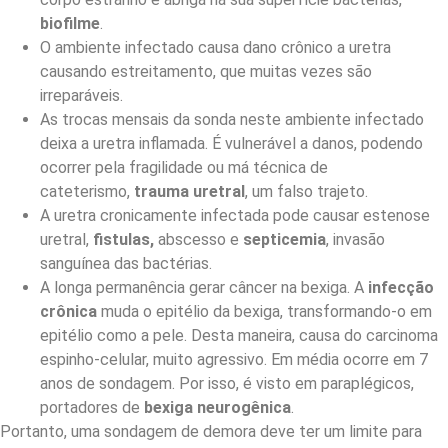
biofilme
.
O ambiente infectado causa dano crônico a uretra
causando estreitamento, que muitas vezes são
irreparáveis.
As trocas mensais da sonda neste ambiente infectado
deixa a uretra inflamada. É vulnerável a danos, podendo
ocorrer pela fragilidade ou má técnica de
cateterismo,
trauma uretral
, um falso trajeto.
A uretra cronicamente infectada pode causar estenose
uretral,
fistulas,
abscesso e
septicemia
, invasão
sanguínea das bactérias.
A longa permanência gerar câncer na bexiga. A
infecção
crônica
muda o epitélio da bexiga, transformando-o em
epitélio como a pele. Desta maneira, causa do carcinoma
espinho-celular, muito agressivo. Em média ocorre em 7
anos de sondagem. Por isso, é visto em paraplégicos,
portadores de
bexiga neurogênica
.
Portanto, uma sondagem de demora deve ter um limite para