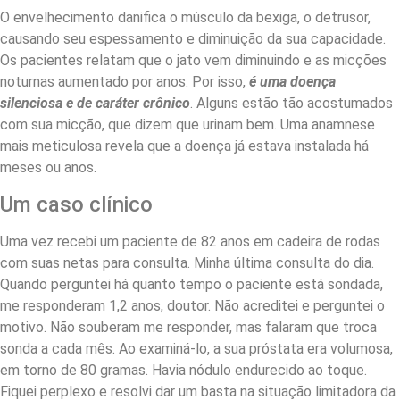
O envelhecimento danifica o músculo da bexiga, o detrusor,
causando seu espessamento e diminuição da sua capacidade.
Os pacientes relatam que o jato vem diminuindo e as micções
noturnas aumentado por anos. Por isso,
é uma doença
silenciosa e de caráter crônico
. Alguns estão tão acostumados
com sua micção, que dizem que urinam bem. Uma anamnese
mais meticulosa revela que a doença já estava instalada há
meses ou anos.
Um caso clínico
Uma vez recebi um paciente de 82 anos em cadeira de rodas
com suas netas para consulta. Minha última consulta do dia.
Quando perguntei há quanto tempo o paciente está sondada,
me responderam 1,2 anos, doutor. Não acreditei e perguntei o
motivo. Não souberam me responder, mas falaram que troca
sonda a cada mês. Ao examiná-lo, a sua próstata era volumosa,
em torno de 80 gramas. Havia nódulo endurecido ao toque.
Fiquei perplexo e resolvi dar um basta na situação limitadora da