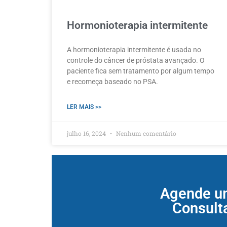
Hormonioterapia intermitente
A hormonioterapia intermitente é usada no
controle do câncer de próstata avançado. O
paciente fica sem tratamento por algum tempo
e recomeça baseado no PSA.
LER MAIS >>
julho 16, 2024
Nenhum comentário
Agende u
Consult