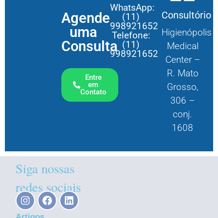
WhatsApp:
Consultório
Agende
(11)
998921652
uma
Higienópolis
Telefone:
Consulta
(11)
Medical
998921652
Center –
R. Mato
Entre
em
Grosso,
Contato
306 –
conj.
1608
Siga nossas
redes sociais
Artigos