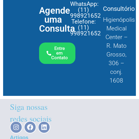
WhatsApp:
Consultório
Agende
(11)
998921652
uma
Higienópolis
Telefone:
Consulta
(11)
Medical
998921652
Center –
R. Mato
Entre
em
Grosso,
Contato
306 –
conj.
1608
Siga nossas
redes sociais
Artigos