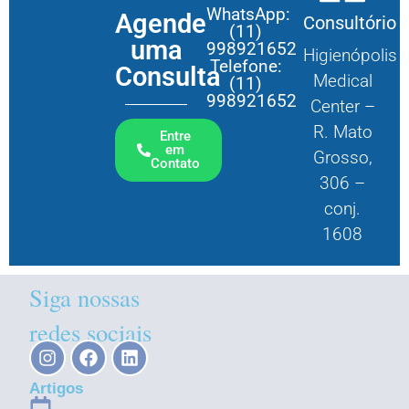
WhatsApp:
Agende
Consultório
(11)
uma
998921652
Higienópolis
Telefone:
Consulta
Medical
(11)
998921652
Center –
R. Mato
Entre
em
Grosso,
Contato
306 –
conj.
1608
Siga nossas
redes sociais
Artigos