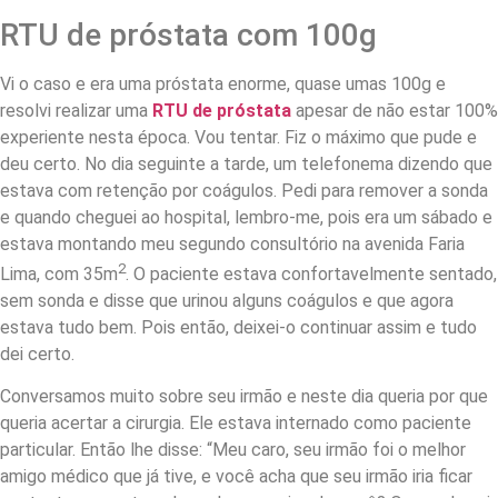
RTU de próstata com 100g
Vi o caso e era uma próstata enorme, quase umas 100g e
resolvi realizar uma
RTU de próstata
apesar de não estar 100%
experiente nesta época. Vou tentar. Fiz o máximo que pude e
deu certo. No dia seguinte a tarde, um telefonema dizendo que
estava com retenção por coágulos. Pedi para remover a sonda
e quando cheguei ao hospital, lembro-me, pois era um sábado e
estava montando meu segundo consultório na avenida Faria
2
Lima, com 35m
. O paciente estava confortavelmente sentado,
sem sonda e disse que urinou alguns coágulos e que agora
estava tudo bem. Pois então, deixei-o continuar assim e tudo
dei certo.
Conversamos muito sobre seu irmão e neste dia queria por que
queria acertar a cirurgia. Ele estava internado como paciente
particular. Então lhe disse: “Meu caro, seu irmão foi o melhor
amigo médico que já tive, e você acha que seu irmão iria ficar