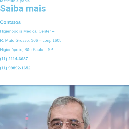
testículo e pênis.
Saiba mais
Contatos
Higienópolis Medical Center –
R. Mato Grosso, 306 – conj. 1608
Higienópolis, São Paulo – SP
(11) 2114-6687
(11) 99892-1652