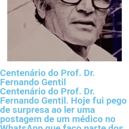
Centenário do Prof. Dr.
Fernando Gentil
Centenário do Prof. Dr.
Fernando Gentil. Hoje fui pego
de surpresa ao ler uma
postagem de um médico no
WhatsApp que faço parte dos