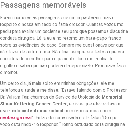
Passagens memoráveis
Foram inúmeras as passagens que me impactaram, mas o
respeito e nossa amizade só fazia crescer. Quantas vezes me
pediu para avaliar um paciente seu para que possamos discutir a
conduta cirúrgica. Lá ia eu e no retorno um bate-papo franco
sobre as evidências do caso. Sempre me questionava por que
não fazer de outra forma. Não final sempre era feito o que era
considerado o melhor para o paciente. Isso me enchia de
orgulho e sabia que não poderia decepcioná-lo. Procurava fazer
o melhor.
Um certo dia, já mais solto em minhas obrigações, ele me
telefonou a tarde e me disse: “Estava falando com o Professor
Dr. William Fair, chairman do Serviço de Urologia do
Memorial
Sloan-Kattering Cancer Center
, e disse que eles estavam
realizando
cistectomia radical
com reconstrução com
neobexiga ilea
l
”. Então deu uma risada e ele falou “Do que
você está rindo?” e respondi: “Tenho estudado esta cirurgia há