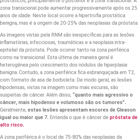
prostáticos, principalmente o posterior e a zona transicional. A
zona transicional pode aumentar progressivamente após os 25
anos de idade. Neste local ocorre a hipertrofia prostática
benigna, mas é a origem de 20-25% das neoplasias da próstata.
As imagens vistas pela RNM são inespecíficas para as lesões
inflamatórias, infecciosas, traumáticas e a neoplasia intra-
epitelial da próstata. Pode ocorrer tanto na zona periférica
como na transicional. Esta última de maneira geral é
heterogênea pelo crescimento dos nódulos de hiperplasia
benigna. Contudo, a zona periférica fica esbranquiçada em T2,
com formato de asa de borboleta. De modo geral, as lesões
hipodensas, vistas na imagem como mais escuras, são
suspeitas de câncer. Além disso,
“quanto mais agressivo o
câncer, mais hipodenso e volumoso são os tumores”.
Geralmente,
estas lesões apresentam
escores de Gleason
igual ou maior que 7.
Entenda o que é câncer de
próstata de
alto risco.
A zona periférica é o local de 75-80% das neoplasias da