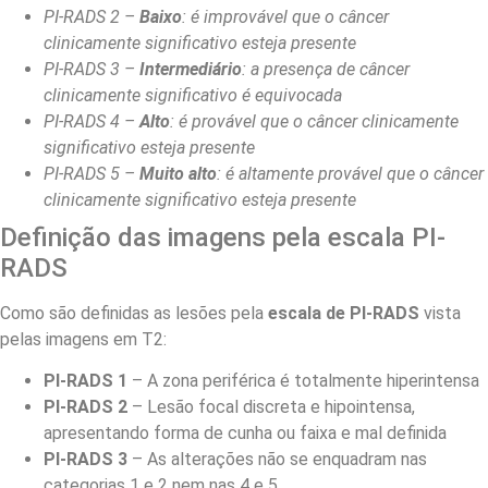
PI-RADS 2 –
Baixo
: é improvável que o câncer
clinicamente significativo esteja presente
PI-RADS 3 –
Intermediário
: a presença de câncer
clinicamente significativo é equivocada
PI-RADS 4 –
Alto
: é provável que o câncer clinicamente
significativo esteja presente
PI-RADS 5 –
Muito alto
: é altamente provável que o câncer
clinicamente significativo esteja presente
Definição das imagens pela escala PI-
RADS
Como são definidas as lesões pela
escala de PI-RADS
vista
pelas imagens em T2:
PI-RADS 1
– A zona periférica é totalmente hiperintensa
PI-RADS 2
– Lesão focal discreta e hipointensa,
apresentando forma de cunha ou faixa e mal definida
PI-RADS 3
– As alterações não se enquadram nas
categorias 1 e 2 nem nas 4 e 5