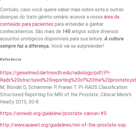
Contudo, caso você queira saber mais sobre esta e outras
doenças do trato gênito-urinário acesse a nossa
área de
conteúdo para pacientes
para entender e ganhar
conhecimentos.
São mais de
140
artigos sobre diversos
assuntos urológicos disponíveis para sua leitura.
A cultura
sempre faz a diferença.
Você vai se surpreender!
Referência
https://geiselmed.dartmouth.edu/radiology/pdf/PI-
Rads%20structured%20reporting%20of%20the%20prostate.pd
M, Blondin D, Schlemmer P, Franiel T. PI-RADS Classification:
Structured Reporting for MRI of the Prostate. Clinical Mens’s
Healty 2013, 30-8.
https://uroweb.org/guideline/prostate-cancer/#5
http://www.auanet.org/guidelines/mri-of-the-prostate-sop