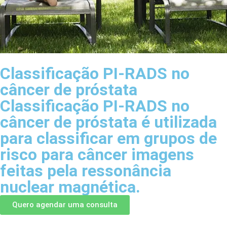
Classificação PI-RADS no
câncer de próstata
Classificação PI-RADS no
câncer de próstata é utilizada
para classificar em grupos de
risco para câncer imagens
feitas pela ressonância
nuclear magnética.
Quero agendar uma consulta