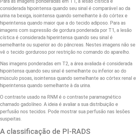
Para as imagens ponderadas em T1, a lesão cística é
considerada hipointensa quando seu sinal é comparável ao da
urina na bexiga, isointensa quando semelhante à do córtex e
hiperintensa quando maior que a do tecido adiposo. Para as
imagens com supressão de gordura ponderada por T1, a lesão
cística é considerada hiperintensa quando seu sinal é
semelhante ou superior ao do pâncreas. Nestes imagens não se
vê o tecido gorduroso por restrição no comando do aparelho.
Nas imagens ponderadas em T2, a área avaliada é considerada
hipointensa quando seu sinal é semelhante ou inferior ao do
músculo psoas, isointensa quando semelhante ao córtex renal e
hiperintensa quando semelhante à da urina.
O contraste usado na RNM é o contraste paramagnético
chamado gadolíneo. A ideia é avaliar a sua distribuição e
perfusão nos tecidos. Pode mostrar sua perfusão nas lesões
suspeitas.
A classificação de PI-RADS