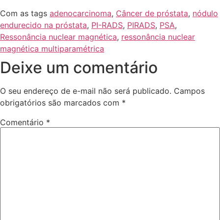
Com as tags
adenocarcinoma
,
Câncer de próstata
,
nódulo
endurecido na próstata
,
PI-RADS
,
PIRADS
,
PSA
,
Ressonância nuclear magnética
,
ressonância nuclear
magnética multiparamétrica
Deixe um comentário
O seu endereço de e-mail não será publicado.
Campos
obrigatórios são marcados com
*
Comentário
*