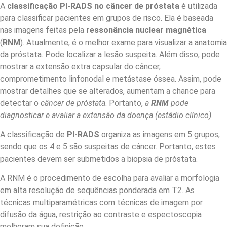
A
classificação PI-RADS no câncer de próstata
é utilizada
para classificar pacientes em grupos de risco. Ela é baseada
nas imagens feitas pela
ressonância nuclear magnética
(
RNM
). Atualmente, é o melhor exame para visualizar a anatomia
da próstata. Pode localizar a lesão suspeita. Além disso, pode
mostrar a extensão extra capsular do câncer,
comprometimento linfonodal e metástase óssea. Assim, pode
mostrar detalhes que se alterados, aumentam a chance para
detectar o
câncer de próstata
. Portanto,
a
RNM
pode
diagnosticar e avaliar a extensão da doença (estádio clínico).
A classificação de
PI-RADS
organiza as imagens em 5 grupos,
sendo que os 4 e 5 são suspeitas de câncer. Portanto, estes
pacientes devem ser submetidos a biopsia de próstata.
A RNM
é o procedimento de escolha para avaliar a morfologia
em alta resolução de sequências ponderada em T2. As
técnicas multiparamétricas com técnicas de imagem por
difusão da água, restrição ao contraste e espectoscopia
melhoram sua definição.