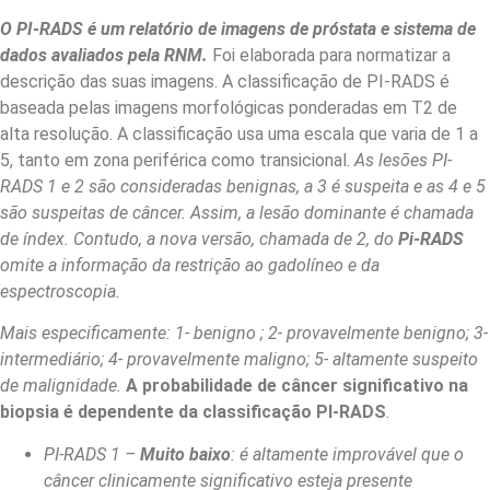
O PI-RADS é um relatório de imagens de próstata e sistema de
dados avaliados pela RNM.
Foi elaborada para normatizar a
descrição das suas imagens. A classificação de PI-RADS é
baseada pelas imagens morfológicas ponderadas em T2 de
alta resolução. A classificação usa uma escala que varia de 1 a
5, tanto em zona periférica como transicional.
As lesões PI-
RADS 1 e 2 são consideradas benignas, a 3 é suspeita e as 4 e 5
são suspeitas de câncer. Assim, a lesão dominante é chamada
de índex. Contudo, a nova versão, chamada de 2, do
Pi-RADS
omite a informação da restrição ao gadolíneo e da
espectroscopia.
Mais especificamente: 1- benigno ; 2- provavelmente benigno; 3-
intermediário; 4- provavelmente maligno; 5- altamente suspeito
de malignidade.
A probabilidade de câncer significativo na
biopsia é dependente da classificação PI-RADS
.
PI-RADS 1 –
Muito baixo
: é altamente improvável que o
câncer clinicamente significativo esteja presente