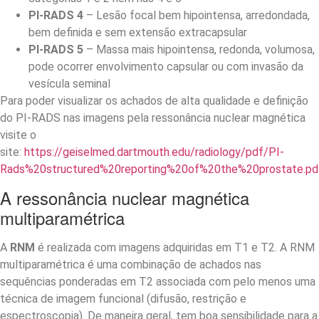
PI-RADS 4
– Lesão focal bem hipointensa, arredondada,
bem definida e sem extensão extracapsular
PI-RADS 5
– Massa mais hipointensa, redonda, volumosa,
pode ocorrer envolvimento capsular ou com invasão da
vesícula seminal
Para poder visualizar os achados de alta qualidade e definição
do PI-RADS nas imagens pela ressonância nuclear magnética
visite o
site:
https://geiselmed.dartmouth.edu/radiology/pdf/PI-
Rads%20structured%20reporting%20of%20the%20prostate.pd
A ressonância nuclear magnética
multiparamétrica
A
RNM
é realizada com imagens adquiridas em T1 e T2. A RNM
multiparamétrica é uma combinação de achados nas
sequências ponderadas em T2 associada com pelo menos uma
técnica de imagem funcional (difusão, restrição e
espectroscopia). De maneira geral, tem boa sensibilidade para a