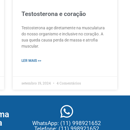
Testosterona e coração
Testosterona age diretamente na musculatura
do nosso organismo e inclusive no coração. A
sua queda causa perda de massa e atrofia
muscular.
LER MAIS >>
setembro 19, 2024
4 Comentários
ma
a
WhatsApp: (11) 998921652
Telefone: (11) 998921652