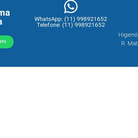
ma
WhatsApp: (11) 998921652
a
Telefone: (11) 998921652
Higienó
ato
R. Mat