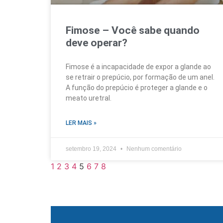
Fimose – Você sabe quando
deve operar?
Fimose é a incapacidade de expor a glande ao
se retrair o prepúcio, por formação de um anel.
A função do prepúcio é proteger a glande e o
meato uretral.
LER MAIS »
setembro 19, 2024
Nenhum comentário
1
2
3
4
5
6
7
8