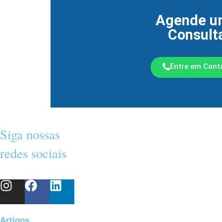
Agende u
Consult
Entre em Cont
Siga nossas
redes sociais
Artigos