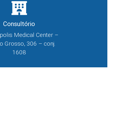
Consultório
polis Medical Center –
o Grosso, 306 – conj.
1608