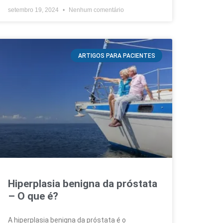
setembro 19, 2024
Nenhum comentário
ARTIGOS PARA PACIENTES
Hiperplasia benigna da próstata
– O que é?
A hiperplasia benigna da próstata é o